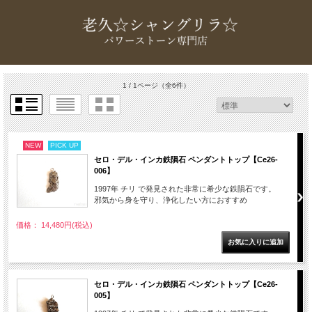
1 / 1ページ
（全6件）
NEW
PICK UP
セロ・デル・インカ鉄隕石 ペンダントトップ【Ce26-
006】
1997年 チリ で発見された非常に希少な鉄隕石です。
邪気から身を守り、浄化したい方におすすめ
価格： 14,480円(税込)
セロ・デル・インカ鉄隕石 ペンダントトップ【Ce26-
005】