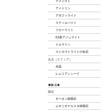
アメジスト
アメトリン
アポフィライト
スティルバイト
フローライト
K2産アジュライト
トルマリン
ストロマトライトの化石
丸玉（スフィア）
水晶
レムリアンシード
◆隕 石◆
隕石
ギベオン鉄隕石
ムオニオナルスタ鉄隕石