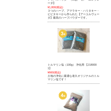
ーダ】
¥1,800
(税込)
３つのハーブ、アマラキー・ハリタキー・
ビビタキーから作られた【アーユルヴェー
ダ】最高のハーブパウダーです。
トルマリン塩（100g） 浄化用 【J18000
1】
¥660
(税込)
土地の浄化に最適な老久オリジナルのトル
マリン塩です！