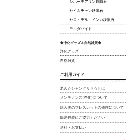
シホーテアリン鉄隕石
セイムチャン鉄隕石
セロ・デル・インカ鉄隕石
モルダバイト
◆浄化グッズ＆自然雑貨◆
浄化グッズ
自然雑貨
ご利用ガイド
老久☆シャングリラ☆とは
メンテナンス(浄化)について
購入後のブレスレットの修理について
簡易包装にご協力ください
送料・お支払い