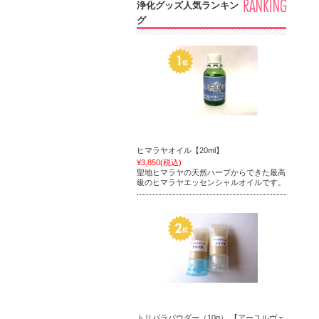
浄化グッズ人気ランキン
グ
ヒマラヤオイル【20ml】
¥3,850
(税込)
聖地ヒマラヤの天然ハーブからできた最高
級のヒマラヤエッセンシャルオイルです。
トリパラパウダー（10g） 【アーユルヴェ