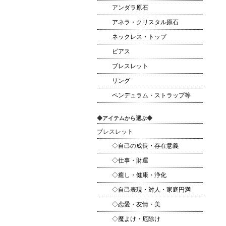
アンダラ原石
アネラ・クリスタル原石
ネックレス・トップ
ピアス
ブレスレット
リング
ペンデュラム・ストラップ等
◆アイテムから選ぶ◆
ブレスレット
◇自己の成長・存在意義
◇仕事・財運
◇癒し・健康・浄化
◇自己表現・対人・家庭円満
◇恋愛・友情・美
◇魔よけ・厄除け