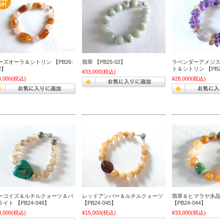
ーズオーラ＆シトリン 【PB26-
翡翠 【PB25-02】
ラベンダーアメジ
2】
ト＆シトリン 【PB2
¥33,000
(税込)
8,000
(税込)
¥28,000
(税込)
ーコイズ＆ルチルクォーツ＆パ
レッドアンバー＆ルチルクォーツ
翡翠＆ヒマラヤ水
イト 【PB24-048】
【PB24-045】
【PB24-044】
8,000
(税込)
¥15,000
(税込)
¥33,000
(税込)