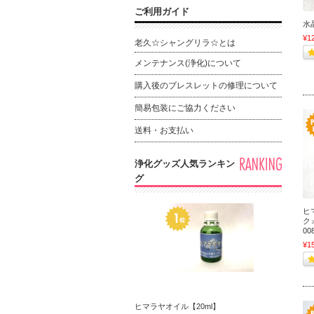
ご利用ガイド
水
¥1
老久☆シャングリラ☆とは
メンテナンス(浄化)について
購入後のブレスレットの修理について
簡易包装にご協力ください
送料・お支払い
浄化グッズ人気ランキン
グ
ヒ
ク
00
¥1
ヒマラヤオイル【20ml】