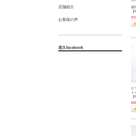
店舗紹介
琥
【P
¥3
お客様の声
老久facebook
ヒ
ト
【P
¥5