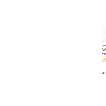
ア
琥
¥1
4