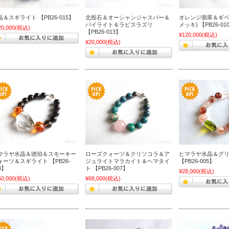
晶＆スギライト 【PB26-015】
北投石＆オーシャンジャスパー＆
オレンジ翡翠＆ギベ
パイライト＆ラピスラズリ
メッキ) 【PB26-01
20,000
(税込)
【PB26-013】
¥120,000
(税込)
¥20,000
(税込)
マラヤ水晶＆琥珀＆スモーキー
ローズクォーツ＆クリソコラ＆ア
ヒマラヤ水晶＆グ
ォーツ＆スギライト 【PB26-
ジュライトマラカイト＆ヘマタイ
【PB26-005】
8】
ト 【PB26-007】
¥28,000
(税込)
50,000
(税込)
¥68,000
(税込)