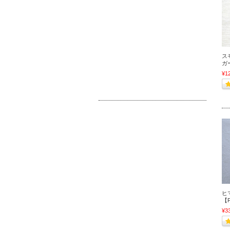
ス
ガ
¥1
ヒ
【P
¥3