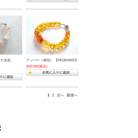
ラヤ水晶
アンバー（琥珀） 【PB1804005】
¥28,000
(税込)
1
2
次へ
最後へ