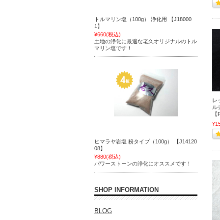
トルマリン塩（100g） 浄化用 【J18000
1】
¥660
(税込)
土地の浄化に最適な老久オリジナルのトル
マリン塩です！
レ
ル
【P
¥1
ヒマラヤ岩塩 粉タイプ（100g） 【J14120
08】
¥880
(税込)
パワーストーンの浄化にオススメです！
SHOP INFORMATION
BLOG