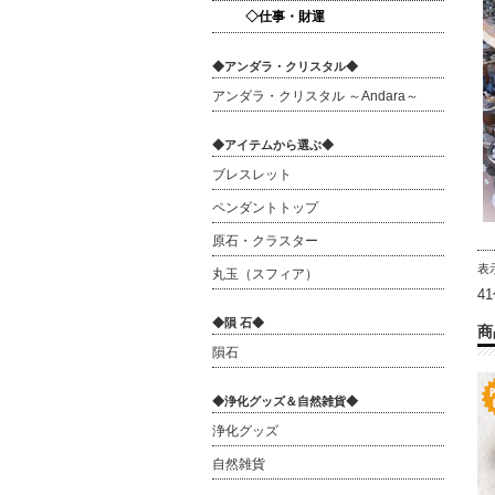
◇仕事・財運
◆アンダラ・クリスタル◆
アンダラ・クリスタル ～Andara～
◆アイテムから選ぶ◆
ブレスレット
ペンダントトップ
原石・クラスター
表
丸玉（スフィア）
4
◆隕 石◆
商
隕石
◆浄化グッズ＆自然雑貨◆
浄化グッズ
自然雑貨