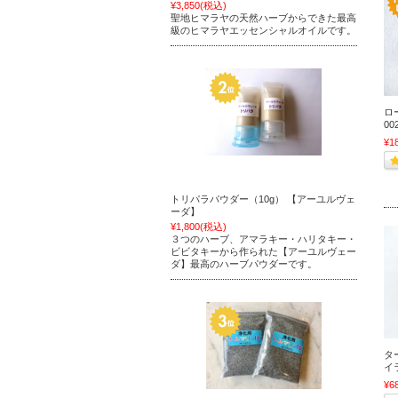
¥3,850
(税込)
聖地ヒマラヤの天然ハーブからできた最高
級のヒマラヤエッセンシャルオイルです。
ロ
00
¥1
トリパラパウダー（10g） 【アーユルヴェ
ーダ】
¥1,800
(税込)
３つのハーブ、アマラキー・ハリタキー・
ビビタキーから作られた【アーユルヴェー
ダ】最高のハーブパウダーです。
タ
イラ
¥6