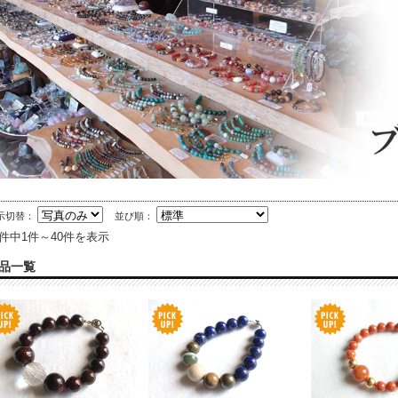
示切替：
並び順：
1件中1件～40件を表示
品一覧