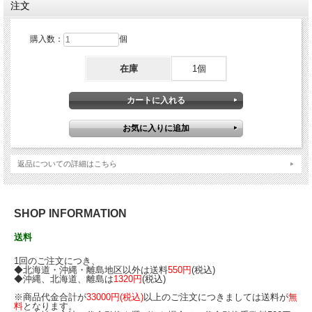
注文
結果的に疲労の回復や、精神面の安定、リラックスなどにつながって
いきます。
また、喉の癒しにも良いとされています。
購入数：
個
在庫
1個
返品についての詳細はこちら
SHOP INFORMATION
送料
1回のご注文につき、
◆北海道・沖縄・離島地区以外は送料
550円
(税込)
アンバーはさわると柔らかい感じがして、あたたかい石です。心が落
◆沖縄、北海道、離島は
1320円
(税込)
ち着きます。
※商品代金合計が
33000円
(税込)
以上のご注文につきましては送料が
無
とても軽くて着けやすい一本です。
料
となります。