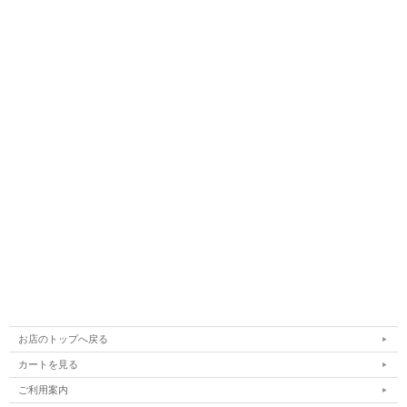
商品仕様
◆商品名： ブレスレット／アンバー（琥珀） 【PB1804005】
◆サイズ（内周）留め具も含む： 約15cm
◆使用しているパワーストーン
◇アンバー（中央） 18×11.3×10mm ◇アンバー（周囲） 4～
9×7～9mm
老久のパワーストーン・ブレスレットは全て一点ものとなっておりま
す。
★当店では、石のエネルギーを最大限に活かせるようにステンレスの
ワイヤーを使用しております。石の働き・浄化作用などでワイヤーが
切れる事がございます。その際は【ご購入後の修理について】をご覧
ください。
★サイズ変更をご希望の方は、必ず購入時に内周サイズを備考欄にご
記入ください。
お店のトップへ戻る
★老久では梱包は商品保護の簡素なものとなっております。
カートを見る
購入されたお客さまにはパワーストーンの浄化用のヒマラヤ岩塩を
ご利用案内
添えさせていただきます。