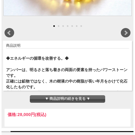
商品説明
◆エネルギーの循環を改善する。◆
アンバーは、明るさと落ち着きの両面の要素を持ったパワーストーン
です。
正確には鉱物ではなく、木の樹液の中の樹脂が長い年月をかけて化石
化したものです。
非常に神秘的で、華やかな金色や黄色のものが多く、古くから幸運の
お守りなどとして大切に扱われています。
▼ 商品説明の続きを見る ▼
アンバーは、身体や心に滞った不要なエネルギー・マイナス的なエネ
価格:
28,000円
(税込)
ルギーを流し出し、 明るく健やかなエネルギーを循環させる働きをし
てくれます。
力強いパワーを補充する役割よりも、気のめぐりを整えて、本来の正
常な循環になるようサポートしてくれます。