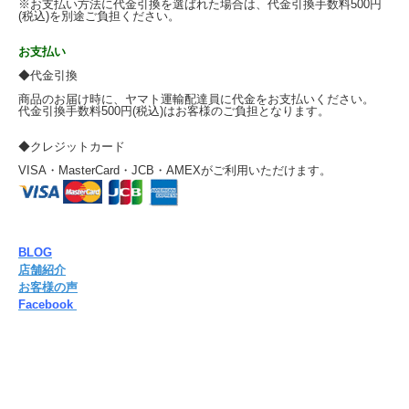
※お支払い方法に代金引換を選ばれた場合は、代金引換手数料500円
(税込)を別途ご負担ください。
お支払い
◆代金引換
商品のお届け時に、ヤマト運輸配達員に代金をお支払いください。
代金引換手数料500円(税込)はお客様のご負担となります。
◆クレジットカード
VISA・MasterCard・JCB・AMEXがご利用いただけます。
BLOG
店舗紹介
お客様の声
明るいエネルギーで、心を優しく癒し、生きる喜びを思い出させてく
Facebook
れるでしょう。
非常に柔らかい石ですので、取り扱いにはお気を付けください。
また、浄化は塩水ではなく、セージや月光浴をオススメします。