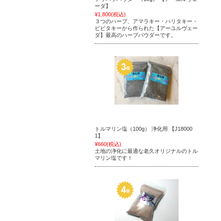
ーダ】
¥1,800
(税込)
３つのハーブ、アマラキー・ハリタキー・
ビビタキーから作られた【アーユルヴェー
ダ】最高のハーブパウダーです。
トルマリン塩（100g） 浄化用 【J18000
1】
¥660
(税込)
土地の浄化に最適な老久オリジナルのトル
マリン塩です！