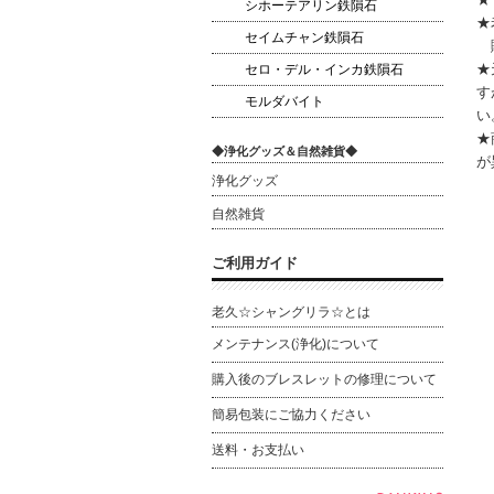
シホーテアリン鉄隕石
★
セイムチャン鉄隕石
購
★
セロ・デル・インカ鉄隕石
す
モルダバイト
い
★
◆浄化グッズ＆自然雑貨◆
が
浄化グッズ
自然雑貨
ご利用ガイド
老久☆シャングリラ☆とは
メンテナンス(浄化)について
購入後のブレスレットの修理について
簡易包装にご協力ください
送料・お支払い