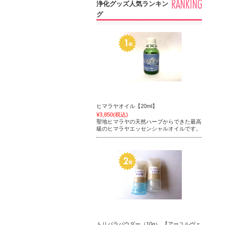
浄化グッズ人気ランキン
グ
ヒマラヤオイル【20ml】
¥3,850
(税込)
聖地ヒマラヤの天然ハーブからできた最高
級のヒマラヤエッセンシャルオイルです。
トリパラパウダー（10g） 【アーユルヴェ