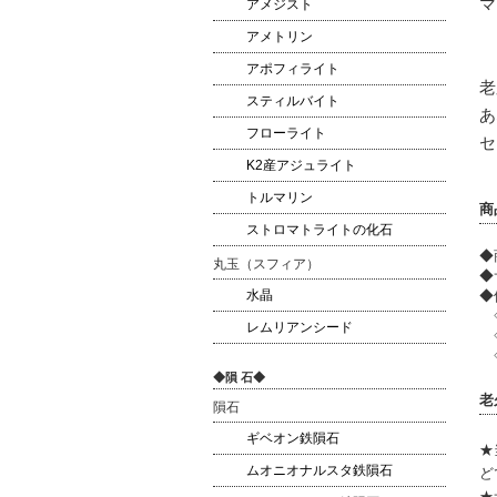
マ
アメジスト
アメトリン
アポフィライト
老
スティルバイト
あ
フローライト
セ
K2産アジュライト
トルマリン
商
ストロマトライトの化石
◆
丸玉（スフィア）
◆
◆
水晶
◇
レムリアンシード
◇
◇
◆隕 石◆
老
隕石
ギベオン鉄隕石
★
ムオニオナルスタ鉄隕石
ど
★