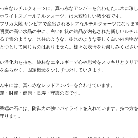
っ白なルチルクォーツに、真っ赤なアンバーを合わせた非常に珍
ホワイトスノールチルクォーツ」は大変珍しい稀少石です。
フリカ大陸 ザンビアで産出されるレアなルチルクォーツになりま
明度の高い水晶の中に、白い針状の結晶が内包された新しいルチ
るで雪のような、氷柱のような、樹氷のような美しく白い内包物
とつとして同じものはありません。様々な表情をお楽しみくださ
い浄化力を持ち、純粋なエネルギーで心や思考をスッキリとクリ
を柔らかく、固定概念を少しずつ外していきます。
ん中には、真っ赤なレッドアンバーを合わせています。
運・財運・健康・長寿・守護の石です。
番端の石には、防御力の強いパイライトを入れています。持つ方
守ります。