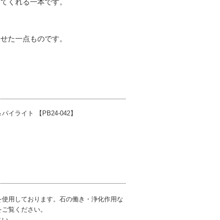
してくれる一本です。
わせた一点ものです。
。
。
ライト 【PB24-042】
を使用しております。石の働き・浄化作用な
をご覧ください。
さい。