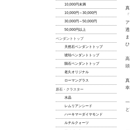
10,000円未満
真
10,000円～30,000円
「
30,000円～50,000円
ア
透
50,000円以上
ま
ペンダントトップ
ひ
天然石ペンダントトップ
琥珀ペンダントトップ
高
隕石ペンダントトップ
頭
老久オリジナル
真
ローマングラス
幸
原石・クラスター
水晶
一
レムリアンシード
と
ハーキマーダイヤモンド
ルチルクォーツ