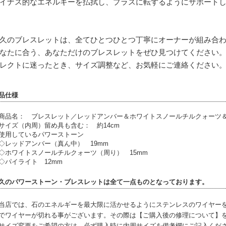
イナス的なエネルギーを払拭し、プラスに転ずるようにサポート
久のブレスレットは、全てひとつひとつ丁寧にオーナーが組み合
なたに合う、あなただけのブレスレットをぜひ見つけてください
レクトに迷ったとき、サイズ調整など、お気軽にご連絡ください
品仕様
商品名： ブレスレット／レッドアンバー＆ホワイトスノールチルクォーツ＆パイ
サイズ（内周）留め具も含む： 約14cm
使用しているパワーストーン
レッドアンバー（真ん中） 19mm
ホワイトスノールチルクォーツ（周り） 15mm
パイライト 12mm
久のパワーストーン・ブレスレットは全て一点ものとなっております。
当店では、石のエネルギーを最大限に活かせるようにステンレスのワイヤー
でワイヤーが切れる事がございます。その際は【ご購入後の修理について】
サイズ変更をご希望の方は、必ず購入時に内周サイズを備考欄にご記入くだ